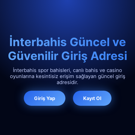
İnterbahis Güncel ve
Güvenilir Giriş Adresi
İnterbahis spor bahisleri, canlı bahis ve casino
oyunlarına kesintisiz erişim sağlayan güncel giriş
adresidir.
Giriş Yap
Kayıt Ol